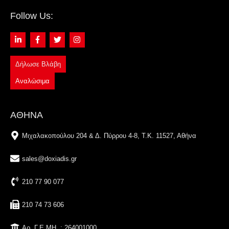
Follow Us:
Δήλωσε Βλάβη
Αναλώσιμα
ΑΘΗΝΑ
Μιχαλακοπούλου 204 & Δ. Πύρρου 4-8, Τ.Κ. 11527, Αθήνα
sales@doxiadis.gr
210 77 90 077
210 74 73 606
Αρ. Γ.Ε.ΜΗ. : 264001000