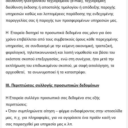
διεύθυνση ηλεκτρονικού ταχυδρομείου (e-mail), ταχυδρομική
διεύθυνση έκδοσης ή αποστολής τιμολογίου ή απόδειξης παροχής
υπηρεσιών καθώς και λεπτομέρειες παράδοσης της ενδεχομένης
παραγγελίας σας ή παροχής των προσφερομένων υπηρεσιών μας.
Η Εταιρεία διατηρεί τα προσωπικά δεδομένα σας μόνο για όσο
χρόνο επιβάλλεται από τους συμβατικούς όρους κάθε παρεχομένης
υπηρεσίας, σε συνδυασμό με την κείμενη οικονομική, τραπεζική,
φορολογική, τηλεπικοινωνιακή και λοιπή νομοθεσία και βάσει του
εκάστοτε σκοπού επεξεργασίας, ενώ στη συνέχεια, ήτοι μετά την
εκπλήρωση του επιδιωκομένου σκοπού, με σαφή αιτιολόγηση, τα
αρχειοθετεί, τα ανωνυμοποιεί ή τα καταστρέφει.
ΙΙΙ. Περιπτώσεις συλλογής προσωπικών δεδομένων
Η Εταιρεία συλλέγει προσωπικά σας δεδομένα στις εξής
περιπτώσεις:
• Όταν συμπληρώνετε αίτηση – φόρμα ενδιαφέροντος στην ιστοσελίδα
μας, π.χ. για πληροφορίες, για να αγοράσετε ένα προϊόν και/ή να
σας παρασχεθεί μια υπηρεσία μας κ.λπ.