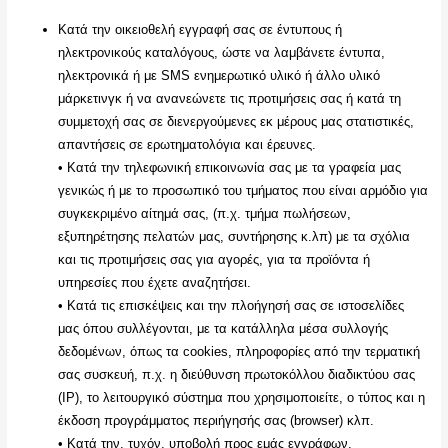
Κατά την οικειοθελή εγγραφή σας σε έντυπους ή
ηλεκτρονικούς καταλόγους, ώστε να λαμβάνετε έντυπα,
ηλεκτρονικά ή με SMS ενημερωτικό υλικό ή άλλο υλικό
μάρκετινγκ ή να ανανεώνετε τις προτιμήσεις σας ή κατά τη
συμμετοχή σας σε διενεργούμενες εκ μέρους μας στατιστικές,
απαντήσεις σε ερωτηματολόγια και έρευνες.
• Κατά την τηλεφωνική επικοινωνία σας με τα γραφεία μας
γενικώς ή με το προσωπικό του τμήματος που είναι αρμόδιο για
συγκεκριμένο αίτημά σας, (π.χ. τμήμα πωλήσεων,
εξυπηρέτησης πελατών μας, συντήρησης κ.λπ) με τα σχόλια
και τις προτιμήσεις σας για αγορές, για τα προϊόντα ή
υπηρεσίες που έχετε αναζητήσει.
• Κατά τις επισκέψεις και την πλοήγησή σας σε ιστοσελίδες
μας όπου συλλέγονται, με τα κατάλληλα μέσα συλλογής
δεδομένων, όπως τα cookies, πληροφορίες από την τερματική
σας συσκευή, π.χ. η διεύθυνση πρωτοκόλλου διαδικτύου σας
(IP), το λειτουργικό σύστημα που χρησιμοποιείτε, ο τύπος και η
έκδοση προγράμματος περιήγησής σας (browser) κλπ.
• Κατά την, τυχόν, υποβολή προς εμάς εγγράφων,