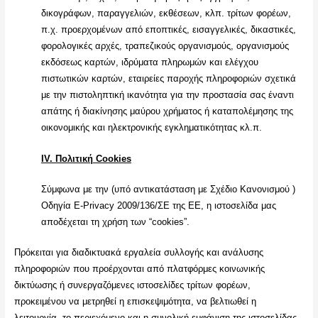
δικογράφων, παραγγελιών, εκθέσεων, κλπ. τρίτων φορέων,
π.χ. προερχομένων από εποπτικές, εισαγγελικές, δικαστικές,
φορολογικές αρχές, τραπεζικούς οργανισμούς, οργανισμούς
εκδόσεως καρτών, ιδρύματα πληρωμών και ελέγχου
πιστωτικών καρτών, εταιρείες παροχής πληροφοριών σχετικά
με την πιστοληπτική ικανότητα για την προστασία σας έναντι
απάτης ή διακίνησης μαύρου χρήματος ή καταπολέμησης της
οικονομικής και ηλεκτρονικής εγκληματικότητας κλ.π.
Ι
V
. Πολιτική Cookies
Σύμφωνα με την (υπό αντικατάσταση με Σχέδιο Κανονισμού )
Οδηγία E-Privacy 2009/136/ΣΕ της ΕΕ, η ιστοσελίδα μας
αποδέχεται τη χρήση των “cookies”.
Πρόκειται για διαδικτυακά εργαλεία συλλογής και ανάλυσης
πληροφοριών που προέρχονται από πλατφόρμες κοινωνικής
δικτύωσης ή συνεργαζόμενες ιστοσελίδες τρίτων φορέων,
προκειμένου να μετρηθεί η επισκεψιμότητα, να βελτιωθεί η
λειτουργία, το περιεχόμενο και η συνολική εμφάνιση της ιστοσελίδας