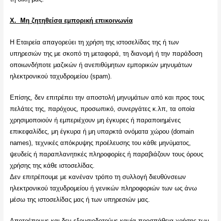
Χ. Μη ζητηθείσα εμπορική επικοινωνία
Η Εταιρεία απαγορεύει τη χρήση της ιστοσελίδας της ή των
υπηρεσιών της με σκοπό τη μεταφορά, τη διανομή ή την παράδοση
οποιωνδήποτε μαζικών ή ανεπιθύμητων εμπορικών μηνυμάτων
ηλεκτρονικού ταχυδρομείου (spam).
Επίσης, δεν επιτρέπει την αποστολή μηνυμάτων από και προς τους
πελάτες της, παρόχους, προσωπικό, συνεργάτες κ.λπ, τα οποία
χρησιμοποιούν ή εμπεριέχουν μη έγκυρες ή παραποιημένες
επικεφαλίδες, μη έγκυρα ή μη υπαρκτά ονόματα χώρου (domain
names), τεχνικές απόκρυψης προέλευσης του κάθε μηνύματος,
ψευδείς ή παραπλανητικές πληροφορίες ή παραβιάζουν τους όρους
χρήσης της κάθε ιστοσελίδας.
Δεν επιτρέπουμε με κανέναν τρόπο τη συλλογή διευθύνσεων
ηλεκτρονικού ταχυδρομείου ή γενικών πληροφοριών των ως άνω
μέσω της ιστοσελίδας μας ή των υπηρεσιών μας.
Αποτρέπουμε και δεν εξουσιοδοτούμε καμία προσπάθεια χρήσης των