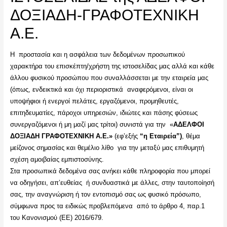
ΔΟΞΙΑΔΗ-ΓΡΑΦΟΤΕΧΝΙΚΗ
A.E.
Η προστασία και η ασφάλεια των δεδομένων προσωπικού
χαρακτήρα του επισκέπτη/χρήστη της ιστοσελίδας μας αλλά και κάθε
άλλου φυσικού προσώπου που συναλλάσσεται με την εταιρεία μας
(όπως, ενδεικτικά και όχι περιοριστικά αναφερόμενοι, είναι οι
υποψήφιοι ή ενεργοί πελάτες, εργαζόμενοι, προμηθευτές,
επιτηδευματίες, πάροχοι υπηρεσιών, ιδιώτες και πάσης φύσεως
συνεργαζόμενοι ή μη μαζί μας τρίτοι) συνιστά για την «
ΑΔΕΛΦΟΙ
ΔΟΞΙΑΔΗ ΓΡΑΦΟΤΕΧΝΙΚΗ
A
.
E
.»
(εφ’εξής
“η Εταιρεία”)
, θέμα
μείζονος σημασίας και θεμέλιο λίθο για την μεταξύ μας επιθυμητή
σχέση αμοιβαίας εμπιστοσύνης.
Στα προσωπικά δεδομένα σας ανήκει κάθε πληροφορία που μπορεί
να οδηγήσει, απ’ευθείας ή συνδυαστικά με άλλες, στην ταυτοποίησή
σας, την αναγνώριση ή τον εντοπισμό σας ως φυσικό πρόσωπο,
σύμφωνα προς τα ειδικώς προβλεπόμενα από το άρθρο 4, παρ.1
του Κανονισμού (ΕΕ) 2016/679.