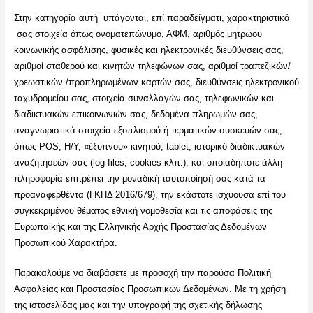
Στην κατηγορία αυτή υπάγονται, επί παραδείγματι, χαρακτηριστικά
σας στοιχεία όπως ονοματεπώνυμο, ΑΦΜ, αριθμός μητρώου
κοινωνικής ασφάλισης, φυσικές και ηλεκτρονικές διευθύνσεις σας,
αριθμοί σταθερού και κινητών τηλεφώνων σας, αριθμοί τραπεζικών/
χρεωστικών /προπληρωμένων καρτών σας, διευθύνσεις ηλεκτρονικού
ταχυδρομείου σας, στοιχεία συναλλαγών σας, τηλεφωνικών και
διαδικτυακών επικοινωνιών σας, δεδομένα πληρωμών σας,
αναγνωριστικά στοιχεία εξοπλισμού ή τερματικών συσκευών σας,
όπως POS, Η/Υ, «έξυπνου» κινητού, tablet, ιστορικό διαδικτυακών
αναζητήσεών σας (log files, cookies κλπ.), και οποιαδήποτε άλλη
πληροφορία επιτρέπει την μοναδική ταυτοποίησή σας κατά τα
προαναφερθέντα (ΓΚΠΔ 2016/679), την εκάστοτε ισχύουσα επί του
συγκεκριμένου θέματος εθνική νομοθεσία και τις αποφάσεις της
Ευρωπαϊκής και της Ελληνικής Αρχής Προστασίας Δεδομένων
Προσωπικού Χαρακτήρα.
Παρακαλούμε να διαβάσετε με προσοχή την παρούσα Πολιτική
Ασφαλείας και Προστασίας Προσωπικών Δεδομένων. Με τη χρήση
της ιστοσελίδας μας και την υπογραφή της σχετικής δήλωσης