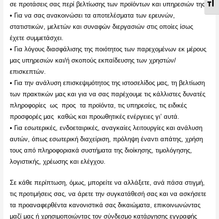
Εν
σε προτάσεις σας περί βελτίωσης των προϊόντων και υπηρεσιών της.
• Για να σας ανακοινώσει τα αποτελέσματα των ερευνών,
στατιστικών, μελετών και συναφών διεργασιών στις οποίες ίσως
έχετε συμμετάσχει.
• Για λόγους διασφάλισης της ποιότητος των παρεχομένων εκ μέρους
μας υπηρεσιών και/ή σκοπούς εκπαίδευσης των χρηστών/
επισκεπτών.
• Για την ανάλυση επισκεψιμότητος της ιστοσελίδος μας, τη βελτίωση
των πρακτικών μας και για να σας παρέχουμε τις κάλλιστες δυνατές
πληροφορίες ως προς τα προϊόντα, τις υπηρεσίες, τις ειδικές
προσφορές μας καθώς και προωθητικές ενέργειες γι’ αυτά.
• Για εσωτερικές, ενδοεταιρικές, αναγκαίες λειτουργίες και ανάλυση
αυτών, όπως εσωτερική διαχείριση, πρόληψη έναντι απάτης, χρήση
τους από πληροφοριακά συστήματα της διοίκησης, τιμολόγησης,
λογιστικής, χρέωσης και ελέγχου.
Σε κάθε περίπτωση, όμως, μπορείτε να αλλάξετε, ανά πάσα στιγμή,
τις προτιμήσεις σας, να άρετε την συγκατάθεσή σας και να ασκήσετε
τα προαναφερθέντα κανονιστικά σας δικαιώματα, επικοινωνώντας
μαζί μας ή χρησιμοποιώντας τον σύνδεσμο κατάργησης εγγραφής