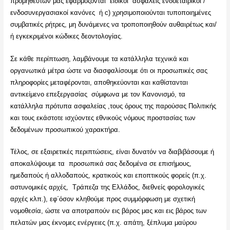
προμηθευτών μας εφαρμόζονται ειδικοί ασφαλείς ενδοεταιρικοί /
ενδοσυνεργασιακοί κανόνες ή c) χρησιμοποιούνται τυποποιημένες
συμβατικές ρήτρες, μη δυνάμενες να τροποποιηθούν αυθαιρέτως και/
ή εγκεκριμένοι κώδικες δεοντολογίας.
Σε κάθε περίπτωση, λαμβάνουμε τα κατάλληλα τεχνικά και
οργανωτικά μέτρα ώστε να διασφαλίσουμε ότι οι προσωπικές σας
πληροφορίες μεταφέρονται, αποθηκεύονται και καθίστανται
αντικείμενο επεξεργασίας σύμφωνα με τον Κανονισμό, τα
κατάλληλα πρότυπα ασφαλείας ,τους όρους της παρούσας Πολιτικής
και τους εκάστοτε ισχύοντες εθνικούς νόμους προστασίας των
δεδομένων προσωπικού χαρακτήρα.
Τέλος, σε εξαιρετικές περιπτώσεις, είναι δυνατόν να διαβιβάσουμε ή
αποκαλύψουμε τα προσωπικά σας δεδομένα σε επισήμους,
ημεδαπούς ή αλλοδαπούς, κρατικούς και εποπτικούς φορείς (π.χ.
αστυνομικές αρχές, Τράπεζα της Ελλάδος, διεθνείς φορολογικές
αρχές κλπ.), εφ΄όσον κληθούμε προς συμμόρφωση με σχετική
νομοθεσία, ώστε να αποτραπούν εις βάρος μας και εις βάρος των
πελατών μας έκνομες ενέργειες (π.χ. απάτη, ξέπλυμα μαύρου