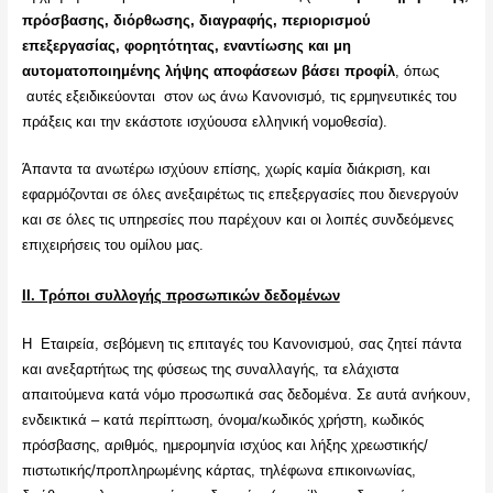
πρόσβασης, διόρθωσης, διαγραφής, περιορισμού
επεξεργασίας, φορητότητας, εναντίωσης και μη
αυτοματοποιημένης λήψης αποφάσεων βάσει προφίλ
, όπως
αυτές εξειδικεύονται στον ως άνω Κανονισμό, τις ερμηνευτικές του
πράξεις και την εκάστοτε ισχύουσα ελληνική νομοθεσία).
Άπαντα τα ανωτέρω ισχύουν επίσης, χωρίς καμία διάκριση, και
εφαρμόζονται σε όλες ανεξαιρέτως τις επεξεργασίες που διενεργούν
και σε όλες τις υπηρεσίες που παρέχουν και οι λοιπές συνδεόμενες
επιχειρήσεις του ομίλου μας.
ΙΙ. Τρόποι συλλογής προσωπικών δεδομένων
Η Εταιρεία, σεβόμενη τις επιταγές του Κανονισμού, σας ζητεί πάντα
και ανεξαρτήτως της φύσεως της συναλλαγής, τα ελάχιστα
απαιτούμενα κατά νόμο προσωπικά σας δεδομένα. Σε αυτά ανήκουν,
ενδεικτικά – κατά περίπτωση, όνομα/κωδικός χρήστη, κωδικός
πρόσβασης, αριθμός, ημερομηνία ισχύος και λήξης χρεωστικής/
πιστωτικής/προπληρωμένης κάρτας, τηλέφωνα επικοινωνίας,