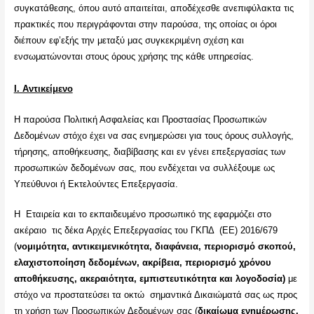
συγκατάθεσης, όπου αυτό απαιτείται, αποδέχεσθε ανεπιφύλακτα τις
πρακτικές που περιγράφονται στην παρούσα, της οποίας οι όροι
διέπουν εφ’εξής την μεταξύ μας συγκεκριμένη σχέση και
ενσωματώνονται στους όρους χρήσης της κάθε υπηρεσίας.
Ι. Αντικείμενο
Η παρούσα Πολιτική Ασφαλείας και Προστασίας Προσωπικών
Δεδομένων στόχο έχει να σας ενημερώσει για τους όρους συλλογής,
τήρησης, αποθήκευσης, διαβίβασης και εν γένει επεξεργασίας των
προσωπικών δεδομένων σας, που ενδέχεται να συλλέξουμε ως
Υπεύθυνοι ή Εκτελούντες Επεξεργασία.
Η Εταιρεία και το εκπαιδευμένο προσωπικό της εφαρμόζει στο
ακέραιο τις δέκα Αρχές Επεξεργασίας του ΓΚΠΔ (ΕΕ) 2016/679
(
νομιμότητα, αντικειμενικότητα, διαφάνεια, περιορισμό σκοπού,
ελαχιστοποίηση δεδομένων, ακρίβεια, περιορισμό χρόνου
αποθήκευσης, ακεραιότητα, εμπιστευτικότητα και λογοδοσία)
με
στόχο να προστατεύσει τα οκτώ σημαντικά Δικαιώματά σας ως προς
τη χρήση των Προσωπικών Δεδομένων σας (
δικαίωμα ενημέρωσης,