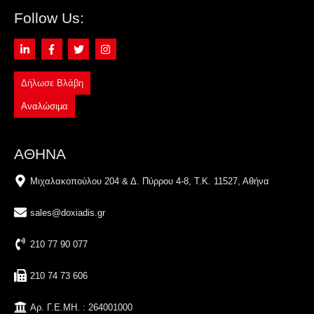
Follow Us:
Δήλωσε Βλάβη
Αναλώσιμα
ΑΘΗΝΑ
Μιχαλακοπούλου 204 & Δ. Πύρρου 4-8, Τ.Κ. 11527, Αθήνα
sales@doxiadis.gr
210 77 90 077
210 74 73 606
Αρ. Γ.Ε.ΜΗ. : 264001000