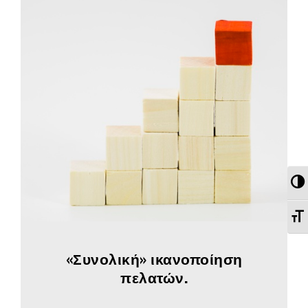
Εν
Εν
«Συνολική» ικανοποίηση
πελατών.