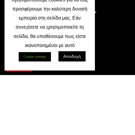
προσφέρουμε την καλύτερη δυνατή
εμπειρία στη σελίδα μας. Εάν
συνεχίσετε να χρησιμοποιείτε τη
Follow Us:
σελίδα, θα υποθέσουμε πως είστε
ικανοποιημένοι με αυτό
Αποδοχή
Δήλωσε Βλάβη
Cookie settings
Αναλώσιμα
ΑΘΗΝΑ
Μιχαλακοπούλου 204 & Δ. Πύρρου 4-8, Τ.Κ. 11527, Αθήνα
sales@doxiadis.gr
210 77 90 077