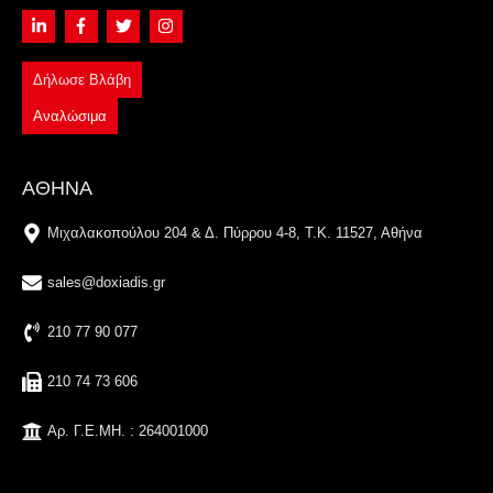
Δήλωσε Βλάβη
Αναλώσιμα
ΑΘΗΝΑ
Μιχαλακοπούλου 204 & Δ. Πύρρου 4-8, Τ.Κ. 11527, Αθήνα
sales@doxiadis.gr
210 77 90 077
210 74 73 606
Αρ. Γ.Ε.ΜΗ. : 264001000