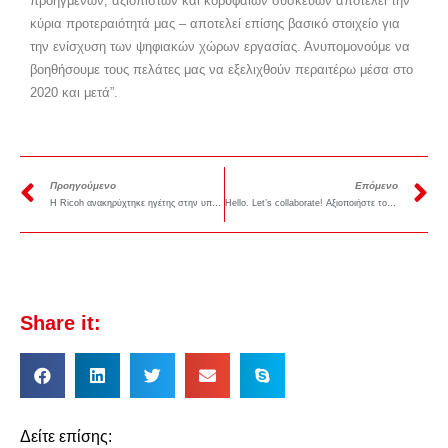
προηγμένων, αξιόπιστων και κορυφαίων συσκευών αποτελεί την
κύρια προτεραιότητά μας – αποτελεί επίσης βασικό στοιχείο για
την ενίσχυση των ψηφιακών χώρων εργασίας. Ανυπομονούμε να
βοηθήσουμε τους πελάτες μας να εξελιχθούν περαιτέρω μέσα στο
2020 και μετά”.
Προηγούμενο
Επόμενο
Η Ricoh ανακηρύχτηκε ηγέτης στην υπηρεσία Managed Print Services από την Quocirca για όγδοη χρονιά
Hello. Let’s collaborate! Αξιοποιήστε τους σύγχρονους τρόπους παρουσίασης και επικοινωνίας από απόσταση!!!
Share it:
Δείτε επίσης: