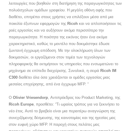
λειτουργίες που βοηθούν στη διατήρηση της παραγωγικότητας των
πολυάσχολων ομάδων γραφείου. Η μεγάλη οθόνη αφής που
διαθέτει, επιτρέπει στους χρήστες να επιλέξουν μέσα από μια
ποικιλία έξυπνων εφαρμογών της
Ricoh
και να απλοποιήσουν τις
ροές εργασίας και να αυξήσουν ακόμα περισσότερο την
παραγωγικότητα. Η ποιότητα της εικόνας ήταν ένα ακόμα
χαρακτηριστικό, καθώς το μοντέλο που δοκιμάστηκε έδωσε
ζωντανή έγχρωμη απόδοση. Με την ολοκλήρωση όλων των
δοκιμασιών, οι εργαζόμενοι στον τομέα των τεχνολογιών
πληροφορικής θα εκτιμήσουν τις υπηρεσίες που ενσωματώνει το
μηχάνημα σε επίπεδο διαχείρισης. Συνολικά, η σειρά
Ricoh IM
C300
διαθέτει όλα όσα χρειάζονται οι ομάδες εργασίας μιας
μεσαίας επιχείρησης, από ένα έγχρωμο MFP. “
Ο
Olivier Vriesendorp
, Αντιπρόεδρος του Product Marketing, της
Ricoh Europe
, προσθέτει: “Τι ωραίος τρόπος για να ξεκινήσει το
νέο έτος. Αυτό το βραβείο είναι μια περαιτέρω αναγνώριση της
συνεχιζόμενης δέσμευσης, της καινοτομίας και της ηγεσίας μας
στον ευφυή χώρο MFP. Η παροχή στους πελάτες μας