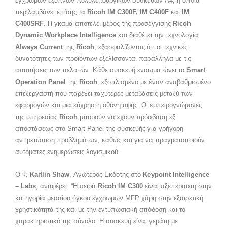
έγχρωμων έξυπνων πολυλειτουργικών συσκευών A4, η οποία
περιλαμβάνει επίσης τα
Ricoh IM C300F, IM C400F
και
IM
C400SRF
. Η γκάμα αποτελεί μέρος της προσέγγισης
Ricoh
Dynamic Workplace Intelligence
και διαθέτει την τεχνολογία
Always Current
της
Ricoh
, εξασφαλίζοντας ότι οι τεχνικές
δυνατότητες των προϊόντων εξελίσσονται παράλληλα με τις
απαιτήσεις των πελατών. Κάθε συσκευή ενσωματώνει το
Smart
Operation Panel
της
Ricoh
, εξοπλισμένο με έναν αναβαθμισμένο
επεξεργαστή που παρέχει ταχύτερες μεταβάσεις μεταξύ των
εφαρμογών και μια εύχρηστη οθόνη αφής. Οι εμπειρογνώμονες
της υπηρεσίας
Ricoh
μπορούν να έχουν πρόσβαση εξ
αποστάσεως στο Smart Panel της συσκευής για γρήγορη
αντιμετώπιση προβλημάτων, καθώς και για να πραγματοποιούν
αυτόματες ενημερώσεις λογισμικού.
O κ.
Kaitlin Shaw
, Ανώτερος Εκδότης στο
Keypoint Intelligence
– Labs
, αναφέρει: “Η σειρά
Ricoh IM C300
είναι αξεπέραστη στην
κατηγορία μεσαίου όγκου έγχρωμων MFP χάρη στην εξαιρετική
χρηστικότητά της και με την εντυπωσιακή απόδοση και το
χαρακτηριστικό της σύνολο. Η συσκευή είναι γεμάτη με