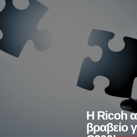
Η Ricoh 
βραβείο γ